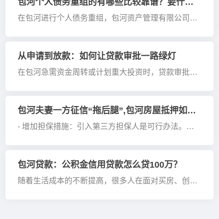
包河个人债务重组的有哪些比较靠谱？要什么条件？
成年限长的贷款产品，来降低自己的还款...
在包河进行个人债务重组，包河资产管理有限公司、
包河和德和德企业管理有限公司、较为靠谱，要求公
积金缴存基数通常需达到8000元及以上，或代发工资
需达到10000元及以上。 靠谱机构 1.包河资产管理有
从申请到放款：如何让贷款审批一路绿灯
限公司：作为专业的不良资产管...
在包河急需资金周转或计划重大投资时，贷款审批的
速度往往成为决定成败的关键因素。那么，如何在申
请贷款时实现快速审批呢？以下是一些实用技巧，助
你轻松跨越审批门槛。 一、资料齐全，信息准确 包
包河夫妻一方征信“拖后腿”,包河房屋抵押如何快速通关，这几招让银行放款！
河贷款审批的第一步是提交申请材料...
- 增加担保措施：引入第三方担保人是可行办法。担
保人需信用记录良好、具备代偿能力，当借款人违约
时，担保人承担还款责任，给银行吃下“定心丸”。也
可提供额外担保物，如车辆、大额存单等，增强银行
包河贷款：公积金信用贷款怎么贷100万？
放贷信心。 - 多机构咨询：不同金融机...
随着生活成本的不断提高，很多人在面对买房、创业
等需求时，都会选择通过贷款来解决资金问题。在包
河这样的城市，公积金信用贷款是一种相对便捷的贷
款方式。本文将详细解读如何申请高达100万的公积