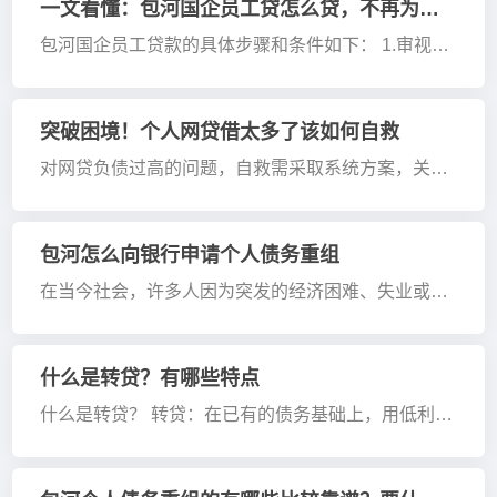
困境！ 一、征信花了还能贷款吗， 1.「个人征信太花
一文看懂：包河国企员工贷怎么贷，不再为钱烦恼！
但没逾期」的现状分析 -查询记录过...
包河国企员工贷款的具体步骤和条件如下： 1.审视自
身情况：申请贷款前，要全方位、多视角地，对自己
的财务状况进行评估，像资产、负债以及收入等方
面。得清楚地知道，每月的收入水平，明白日常开销
突破困境！个人网贷借太多了该如何自救
的具体情形，同时掌握，当前负债的详细...
对网贷负债过高的问题，自救需采取系统方案，关键
在于立即停止以贷养贷、精准梳理债务、主动协商还
款、开源节流并举，并善用法律工具保障权益 紧急止
损与债务梳理 1.立即停止借贷行为：卸载所有网贷
包河怎么向银行申请个人债务重组
APP，关闭自动借贷功能，避免债务继...
在当今社会，许多人因为突发的经济困难、失业或者
其他意外情况，面临着无法按时偿还银行贷款和信用
卡债务的问题。若长时间未能偿还，个人在信用记录
上的影响将非常严重。为了帮助这些陷入困境的人，
什么是转贷？有哪些特点
许多银行提供了个人债务重组的服务。这...
什么是转贷？ 转贷：在已有的债务基础上，用低利息
的贷款把高利息的贷款置换出来，享受更低的利息，
同时保证额度不变。将以前还款方式不灵活的产品，
换成还款方式灵活的产品。将年限短的贷款产品，换