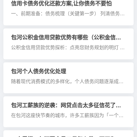
信用卡债务优化还款方案,让你债务不要怕
一、前期准备：债务梳理（关键第一步） 列清债务明
细 建议用表格记录每张信用卡的核心信息，避免遗
漏： 评估还款能力 计算每月 “可用于还债的净资金”：
公式 = 月收入（工资 + 兼职等） - 月必要开支（房租 /
包河公积金信用贷款优势有哪些（公积金信用贷款优势有哪些呢）
房贷 + 饮食 + 水电等） 例...
公积金信用贷款优势探析：点亮您财务规划的明灯 面
对琳琅满目的贷款产品，如何挑选出既符合自身需求
又具备多重优势的贷款方式，成为许多借款人关注的
焦点，在众多贷款选项中，公积金信用贷款以其独特
包河个人债务优化处理
的优势脱颖而出，成为不少个人和家庭解...
随着现代消费模式的多样化，个人债务问题逐渐成为
许多人关注的焦点。合理的债务管理不仅能减轻经济
压力，还有助于提升个人财务稳定性。本文将探讨个
人债务优化处理的一些策略与建议，帮助读者更好地
包河工薪族的逆袭：网贷点击太多征信花了怎样去贷款
管理个人债务。 一、债务梳理与分析 要...
在包河这座快节奏的城市，许多工薪族因为「一个月
点了几十次网贷」而导致征信花了，面临贷款难题。
今天我们就来分享一套完整的逆袭方案，帮助您走出