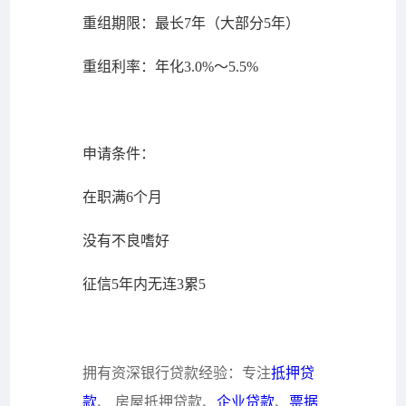
重组期限：最长7年（大部分5年）
重组利率：年化3.0%～5.5%
申请条件：
在职满6个月
没有不良嗜好
征信5年内无连3累5
拥有资深银行贷款经验：专注
抵押贷
款
、
房屋抵押贷款
、
企业贷款
、
票据