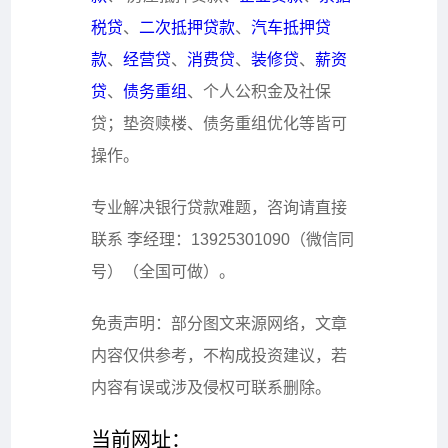
税贷
、
二次抵押贷款
、
汽车抵押贷
款
、
经营贷
、
消费贷
、
装修贷
、
薪资
贷
、
债务重组
、个人公积金及社保
贷；垫资赎楼、债务重组优化等皆可
操作。
专业解决银行贷款难题，咨询请直接
联系
李经理
：
13925301090
（微信同
号）（全国可做）
。
免责声明：部分图文来源网络，文章
内容仅供参考，不构成投资建议，若
内容有误或涉及侵权可联系删除。
当前网址：