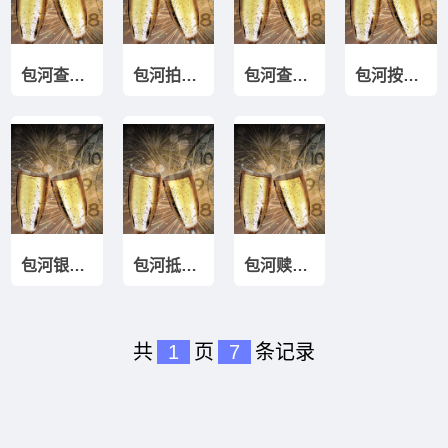
包河查封房解封
包河拍卖房贷款
包河查封房垫资
包河按揭转银行贷款
包河银行续贷垫资
包河抵押贷款垫资
包河赎楼垫资过桥
共
1
页
7
条记录